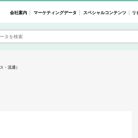
会社案内
マーケティングデータ
スペシャルコンテンツ
リ
女性の気持ちと消費がリアルに見える
注目タ
自主調査レポート
40
素顔と気持ち
働
次にコレ来る!?
母系
ス・流通）
不便・不満の声
園
地
女性のマーケットがリアルに見える
暮らしの歳時記と消費
業界インタビュー