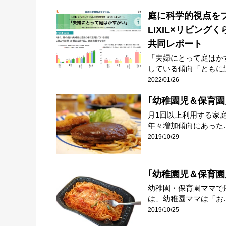
庭に科学的視点を
LIXIL×リビング
共同レポート
「夫婦にとって庭はか
している傾向「ともに過
2022/01/26
｢幼稚園児＆保育園児
月1回以上利用する家
年々増加傾向にあった..
2019/10/29
｢幼稚園児＆保育園
幼稚園・保育園ママで
は、幼稚園ママは「お..
2019/10/25