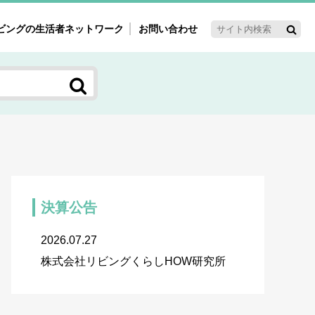
ビングの生活者ネットワーク
お問い合わせ
ーゲット・重点テーマ
'ｓ～60'ｓマーケット研究室
く女性の今とこれから研究室
新3世代消費研究室
ママ研究室
方創生研究室
決算公告
2026.07.27
株式会社リビングくらしHOW研究所