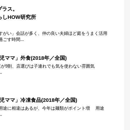
プラス。
くらしHOW研究所
すがい」会話が多く、仲の良い夫婦ほど庭をうまく活用
ごす時間...
ママ」外食(2018年／全国)
庭が9割、店選びは子連れでも気を使わない雰囲気
.
児ママ」冷凍食品(2018年／全国)
用途に相違はあるが、今年は麺類がポイント増 用途
.