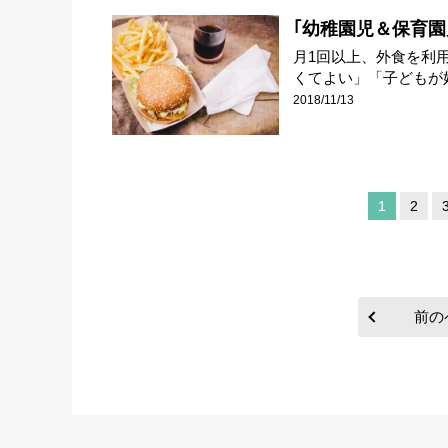
｢幼稚園児＆保育園児
月1回以上、外食を利
くてよい」「子どもが好
2018/11/13
1
2
前の