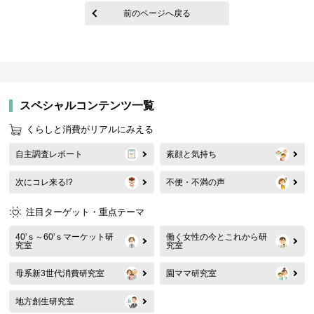
前のページへ戻る
スペシャルコンテンツ一覧
くらしと消費がリアルにみえる
自主調査レポート
素顔と気持ち
次にコレ来る!?
不便・不満の声
注目ターゲット・重点テーマ
40'ｓ～60'ｓマーケット研
働く女性の今とこれから研
究室
究室
母系新3世代消費研究室
園ママ研究室
地方創生研究室