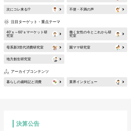
次にコレ来る!?
不便・不満の声
注目ターゲット・重点テーマ
40'ｓ～60'ｓマーケット研
働く女性の今とこれから研
究室
究室
母系新3世代消費研究室
園ママ研究室
地方創生研究室
アーカイブコンテンツ
暮らしの歳時記と消費
業界インタビュー
決算公告