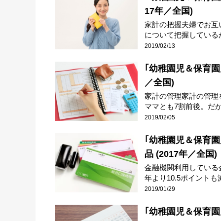
17年／全国)
家計の把握夫婦でお互
について把握しているか
2019/02/13
｢幼稚園児＆保育園
／全国)
家計の管理家計の管理
ママとも7割前後。だが、
2019/02/05
｢幼稚園児＆保育
品 (2017年／全国)
金融機関利用している
年より10.5ポイントも減
2019/01/29
｢幼稚園児＆保育園