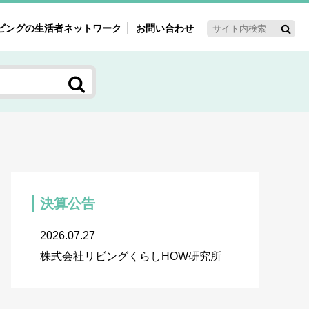
ビングの生活者ネットワーク
お問い合わせ
ーゲット・重点テーマ
'ｓ～60'ｓマーケット研究室
く女性の今とこれから研究室
新3世代消費研究室
ママ研究室
方創生研究室
決算公告
2026.07.27
株式会社リビングくらしHOW研究所