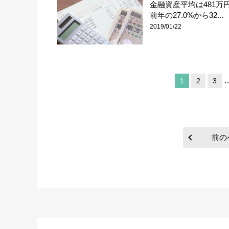
金融資産平均は481万
前年の27.0%から32...
2019/01/22
1
2
3
前の