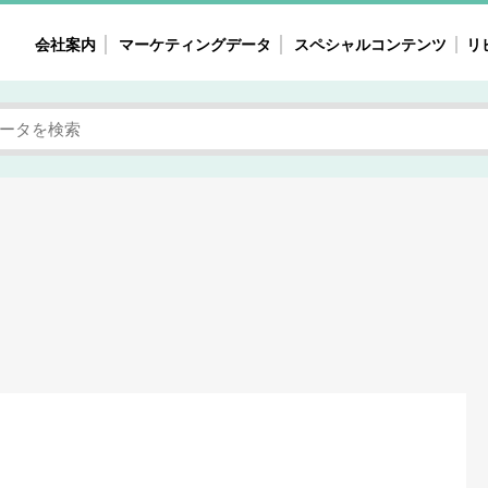
会社案内
マーケティングデータ
スペシャルコンテンツ
リ
女性の気持ちと消費がリアルに見える
注目タ
自主調査レポート
40
素顔と気持ち
働
次にコレ来る!?
母系
不便・不満の声
園
地
女性のマーケットがリアルに見える
暮らしの歳時記と消費
業界インタビュー