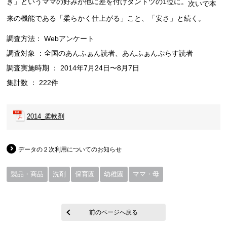
き」というママの好みが他に差を付けダントツの1位に。
次いで本
来の機能である「柔らかく仕上がる」こと、「安さ」と続く。
調査方法： Webアンケート
調査対象 ：全国のあんふぁん読者、あんふぁんぷらす読者
調査実施時期 ： 2014年7月24日〜8月7日
集計数 ： 222件
2014_柔軟剤
データの２次利用についてのお知らせ
製品・商品
洗剤
保育園
幼稚園
ママ・母
前のページへ戻る