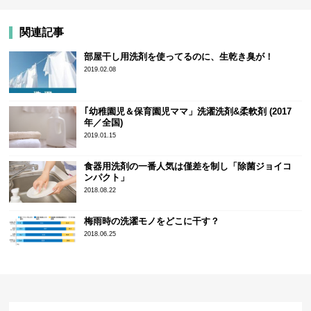
関連記事
部屋干し用洗剤を使ってるのに、生乾き臭が！
2019.02.08
｢幼稚園児＆保育園児ママ」洗濯洗剤&柔軟剤 (2017
年／全国)
2019.01.15
食器用洗剤の一番人気は僅差を制し「除菌ジョイコ
ンパクト」
2018.08.22
梅雨時の洗濯モノをどこに干す？
2018.06.25