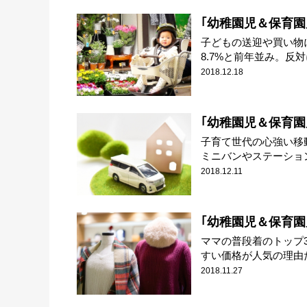
｢幼稚園児＆保育園児
子どもの送迎や買い物
8.7%と前年並み。反対に
2018.12.18
｢幼稚園児＆保育園児
子育て世代の心強い移動
ミニバンやステーションワ
2018.12.11
｢幼稚園児＆保育園児
ママの普段着のトップ
すい価格が人気の理由だ
2018.11.27