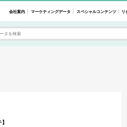
会社案内
マーケティングデータ
スペシャルコンテンツ
リ
女性の気持ちと消費がリアルに見える
注目タ
自主調査レポート
40
素顔と気持ち
働
次にコレ来る!?
母系
不便・不満の声
園
地
女性のマーケットがリアルに見える
暮らしの歳時記と消費
業界インタビュー
チ】