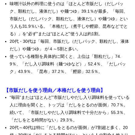
味噌汁以外の料理に使うのは「ほとんど市販だし（だしパッ
ク、顆粒だし、液体だし）や麺つゆ」39.1％が最多。「毎回、
市販だし（だしパック、顆粒だし、液体だし）や麺つゆ」とい
う人も31.9％いる。「本格だし（煮干しや鰹節、昆布などでと
る）」を“必ず”または“ほとんど”使う人は約1割。
20代・30代は「毎回、市販だし（だしパック、顆粒だし、液体
だし）や麺つゆ」 が４～5割と多い。
使っている種類を具体的に聞くと、上位は「顆粒だし」74.
9％、「だし入り調味料（麺つゆなど）」52.4％、「だしパッ
ク」43.9％、「昆布」37.2％、「鰹節」32.5％。
【市販だしを使う理由／本格だしを使う理由】
“毎回”または“ほとんど”市販だしやだし入り調味料を使っている
人に理由を聞くと、トップは「だしをとるのが面倒」70.7％。
続いて、「市販だしやだし入り調味料で十分だから」55.3％、
「だしをとる時間がない」29.3％。
20代～40代は特に「だしをとるのが面倒」が7割超と多く、20
代・30代は「だしをとる時間がない」という人の割合も他より