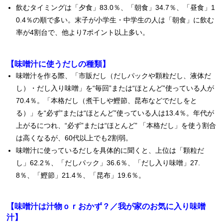
飲むタイミングは「夕食」83.0％、「朝食」34.7％、「昼食」1
0.4％の順で多い。末子が小学生・中学生の人は「朝食」に飲む
率が4割台で、他より7ポイント以上多い。
【味噌汁に使うだしの種類】
味噌汁を作る際、「市販だし（だしパックや顆粒だし、液体だ
し）・だし入り味噌」を“毎回”または“ほとんど”使っている人が
70.4％。「本格だし（煮干しや鰹節、昆布などでだしをと
る）」を“必ず”または“ほとんど”使っている人は13.4％。年代が
上がるにつれ、“必ず”または“ほとんど” 「本格だし」を使う割合
は高くなるが、60代以上でも2割弱。
味噌汁に使っているだしを具体的に聞くと、上位は「顆粒だ
し」62.2％、「だしパック」36.6％、「だし入り味噌」27.
8％、「鰹節」21.4％、「昆布」19.6％。
【味噌汁は汁物ｏｒおかず？／我が家のお気に入り味噌
汁】