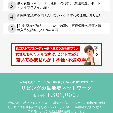
働く女性（20代・30代独身）の 実態・意識調査レポート
＜ライフスタイル編＞
新聞を購読する？購読しない？それぞれの理由が知りたい
[主婦]家族が加入している生命保険・医療保険の種類と情
報入手先調査（2007年/全国）
女性を起点に、夫、子ども、親世代などあらゆる層にアプローチ
リビングの生活者ネットワーク
1,301,000
参加者約
人
媒体への共感と信頼をベースに、調査やプロモーションに積極的に参加
し、時に情報発信者にもなるメンバーがそろい、
各種調査だけでなく、
プロモーション活動全般の基盤となります