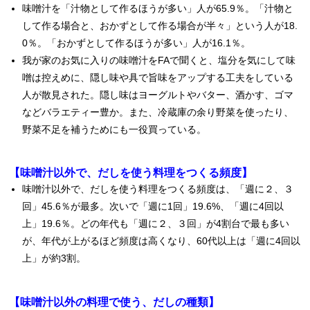
味噌汁を「汁物として作るほうが多い」人が65.9％。「汁物と
して作る場合と、おかずとして作る場合が半々」という人が18.
0％。「おかずとして作るほうが多い」人が16.1％。
我が家のお気に入りの味噌汁をFAで聞くと、塩分を気にして味
噌は控えめに、隠し味や具で旨味をアップする工夫をしている
人が散見された。隠し味はヨーグルトやバター、酒かす、ゴマ
などバラエティー豊か。また、冷蔵庫の余り野菜を使ったり、
野菜不足を補うためにも一役買っている。
【味噌汁以外で、だしを使う料理をつくる頻度】
味噌汁以外で、だしを使う料理をつくる頻度は、「週に２、３
回」45.6％が最多。次いで「週に1回」19.6%、「週に4回以
上」19.6％。どの年代も「週に２、３回」が4割台で最も多い
が、年代が上がるほど頻度は高くなり、60代以上は「週に4回以
上」が約3割。
【味噌汁以外の料理で使う、だしの種類】