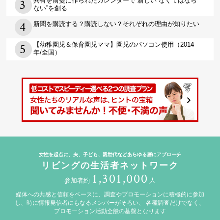
共有を前提に作られたカレンダーで 新しい“なくてはなら
ない”を創る
新聞を購読する？購読しない？それぞれの理由が知りたい
【幼稚園児＆保育園児ママ】園児のパソコン使用（2014
年/全国）
女性を起点に、夫、子ども、親世代などあらゆる層にアプローチ
リビングの生活者ネットワーク
1,301,000
参加者約
人
媒体への共感と信頼をベースに、調査やプロモーションに積極的に参加
し、時に情報発信者にもなるメンバーがそろい、
各種調査だけでなく、
プロモーション活動全般の基盤となります