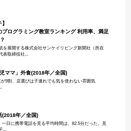
チ】
のプログラミング教室ランキング 利用率、満足
？
紙を展開する株式会社サンケイリビング新聞社（所在
表取締役社...
ママ」外食(2018年／全国)
庭が9割、店選びは子連れでも気を使わない雰囲気
.
2018年／全国)
%。一日に携帯電話を見る平均時間は、82.5分だった。見
..