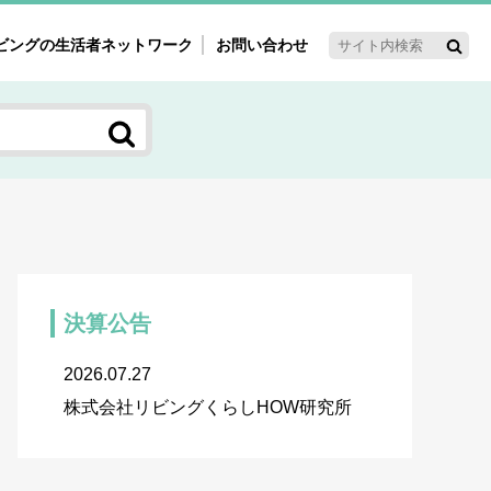
ビングの生活者ネットワーク
お問い合わせ
ーゲット・重点テーマ
'ｓ～60'ｓマーケット研究室
く女性の今とこれから研究室
新3世代消費研究室
ママ研究室
方創生研究室
決算公告
2026.07.27
株式会社リビングくらしHOW研究所