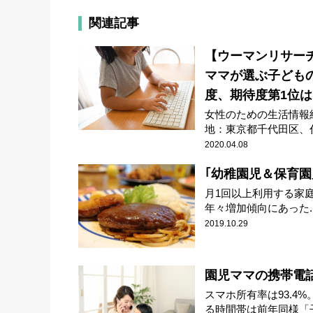
関連記事
【ウーマンリサー
ママが選ぶ子ども
度、期待度第1位は
女性のための生活情報
地：東京都千代田区、代
2020.04.08
｢幼稚園児＆保育園児
月1回以上利用する家
年々増加傾向にあった..
2019.10.29
園児ママの携帯電話(
スマホ所有率は93.4
る時間帯は前年同様「子.