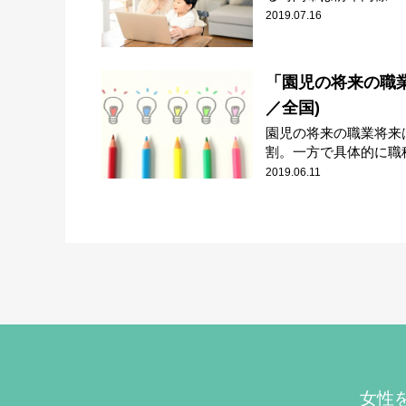
2019.07.16
「園児の将来の職業
／全国)
園児の将来の職業将来
割。一方で具体的に職種
2019.06.11
女性