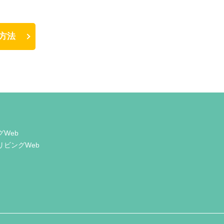
方法
グWeb
リビングWeb