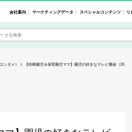
会社案内
マーケティングデータ
スペシャルコンテンツ
リ
女性の気持ちと消費がリアルに見える
注目タ
自主調査レポート
40
素顔と気持ち
働
次にコレ来る!?
母系
エンタメ）
【幼稚園児＆保育園児ママ】園児の好きなテレビ番組（20
不便・不満の声
園
地
女性のマーケットがリアルに見える
暮らしの歳時記と消費
業界インタビュー