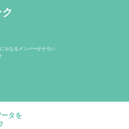
ーク
にもなるメンバーがそろい、
す
データを
？