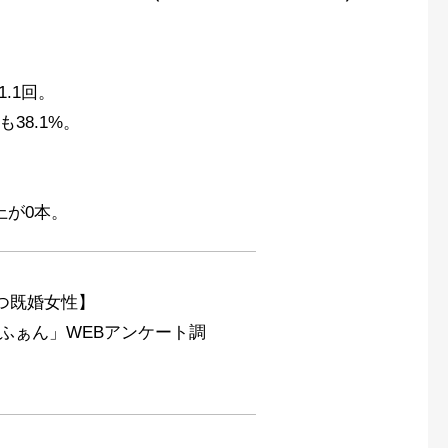
.1回。
38.1%。
上が0本。
つ既婚女性】
ふぁん」WEBアンケート調