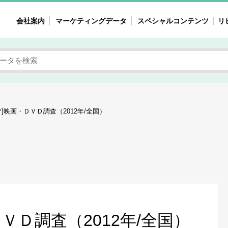
会社案内
マーケティングデータ
スペシャルコンテンツ
リ
女性の気持ちと消費がリアルに見える
注目タ
自主調査レポート
40
素顔と気持ち
働
次にコレ来る!?
母系
]映画・ＤＶＤ調査（2012年/全国）
不便・不満の声
園
地
女性のマーケットがリアルに見える
暮らしの歳時記と消費
業界インタビュー
ＶＤ調査（2012年/全国）