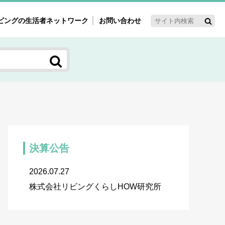
ビングの生活者ネットワーク
お問い合わせ
ーゲット・重点テーマ
'ｓ～60'ｓマーケット研究室
く女性の今とこれから研究室
新3世代消費研究室
ママ研究室
方創生研究室
決算公告
2026.07.27
株式会社リビングくらしHOW研究所