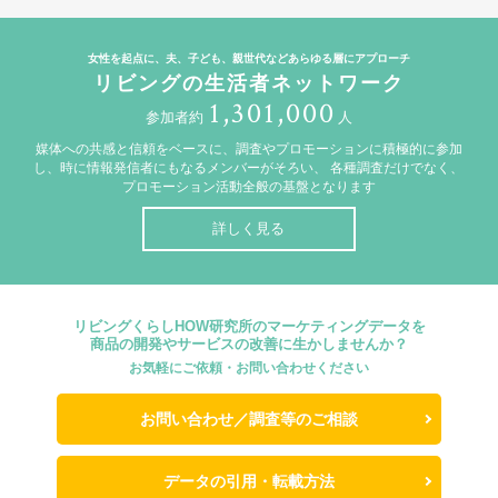
女性を起点に、夫、子ども、親世代などあらゆる層にアプローチ
リビングの生活者ネットワーク
1,301,000
参加者約
人
媒体への共感と信頼をベースに、調査やプロモーションに積極的に参加
し、時に情報発信者にもなるメンバーがそろい、
各種調査だけでなく、
プロモーション活動全般の基盤となります
詳しく見る
リビングくらしHOW研究所のマーケティングデータを
商品の開発やサービスの改善に生かしませんか？
お気軽にご依頼・お問い合わせください
お問い合わせ／調査等のご相談
データの引用・転載方法