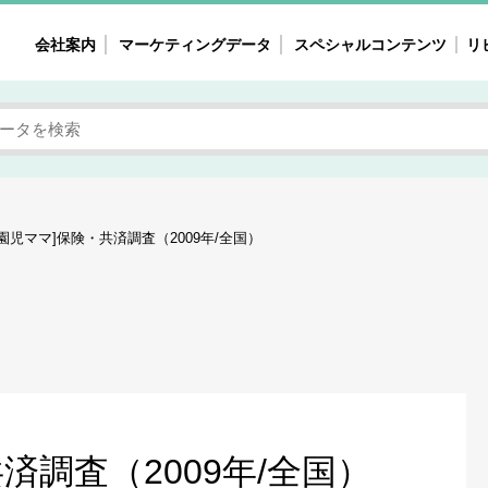
会社案内
マーケティングデータ
スペシャルコンテンツ
リ
女性の気持ちと消費がリアルに見える
注目タ
自主調査レポート
40
素顔と気持ち
働
次にコレ来る!?
母系
園児ママ]保険・共済調査（2009年/全国）
不便・不満の声
園
地
女性のマーケットがリアルに見える
暮らしの歳時記と消費
業界インタビュー
済調査（2009年/全国）