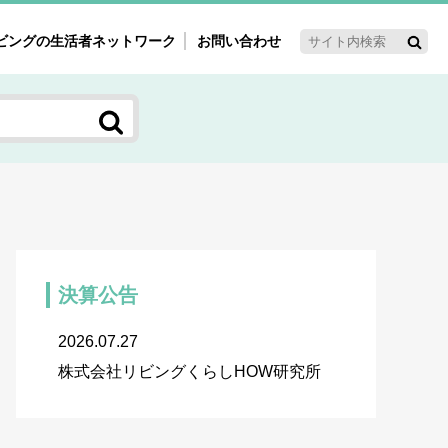
ビングの生活者ネットワーク
お問い合わせ
ーゲット・重点テーマ
'ｓ～60'ｓマーケット研究室
く女性の今とこれから研究室
新3世代消費研究室
ママ研究室
方創生研究室
決算公告
2026.07.27
株式会社リビングくらしHOW研究所