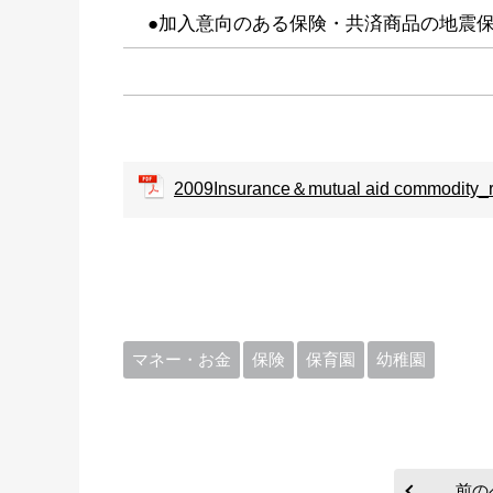
●加入意向のある保険・共済商品の地震保
2009Insurance＆mutual aid commodity_r
マネー・お金
保険
保育園
幼稚園
前の