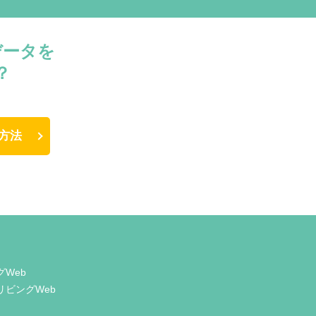
データを
？
方法
グWeb
リビングWeb