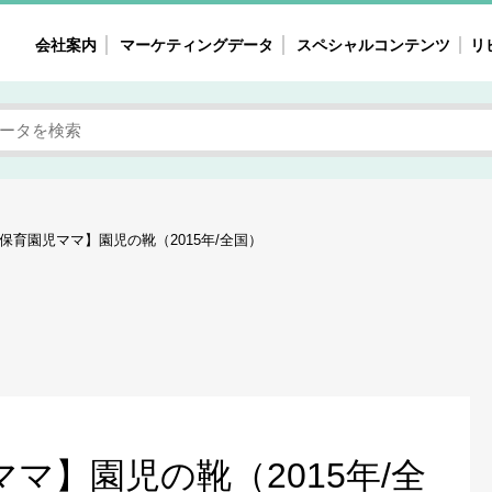
会社案内
マーケティングデータ
スペシャルコンテンツ
リ
女性の気持ちと消費がリアルに見える
注目タ
自主調査レポート
40
素顔と気持ち
働
次にコレ来る!?
母系
保育園児ママ】園児の靴（2015年/全国）
不便・不満の声
園
地
女性のマーケットがリアルに見える
暮らしの歳時記と消費
業界インタビュー
マ】園児の靴（2015年/全