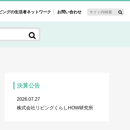
ビングの生活者ネットワーク
お問い合わせ
ーゲット・重点テーマ
'ｓ～60'ｓマーケット研究室
く女性の今とこれから研究室
新3世代消費研究室
ママ研究室
方創生研究室
決算公告
2026.07.27
株式会社リビングくらしHOW研究所