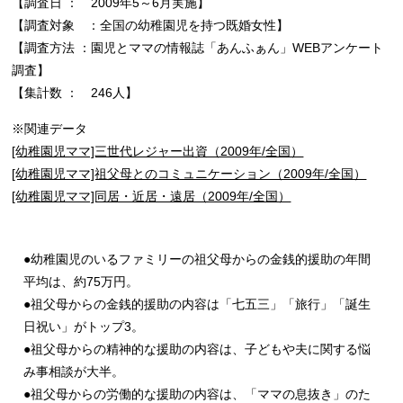
【調査日 ： 2009年5～6月実施】
【調査対象 ：全国の幼稚園児を持つ既婚女性】
【調査方法 ：園児とママの情報誌「あんふぁん」WEBアンケート
調査】
【集計数 ： 246人】
※関連データ
[幼稚園児ママ]三世代レジャー出資（2009年/全国）
[幼稚園児ママ]祖父母とのコミュニケーション（2009年/全国）
[幼稚園児ママ]同居・近居・遠居（2009年/全国）
●幼稚園児のいるファミリーの祖父母からの金銭的援助の年間
平均は、約75万円。
●祖父母からの金銭的援助の内容は「七五三」「旅行」「誕生
日祝い」がトップ3。
●祖父母からの精神的な援助の内容は、子どもや夫に関する悩
み事相談が大半。
●祖父母からの労働的な援助の内容は、「ママの息抜き」のた