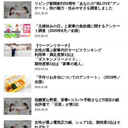
リビング新聞創刊50周年「あなたの“街LOVE”アン
ケート」街の魅力・住みやすさを調査しました
2021.06.25
「主婦休みの日」と家事の負担感に関するアンケー
ト調査（2020年8月／全国）
2020.09.24
【ウーマンリサーチ】
女性が選ぶ家事代行サービスランキング
利用率・満足度第1位は
「ダスキンメリーメイド」、
期待度第1位は「家事の達人」
2020.03.04
「手作りお弁当についてのアンケート」（2019年／
全国）
2019.11.08
低糖質な野菜、栄養×コスパ×手軽さなど5項目の総
合評価で 「豆苗」が第1位
2019.09.30
女性が選ぶ電気圧力鍋、シェア1位、期待度1位はそ
れぞれ？