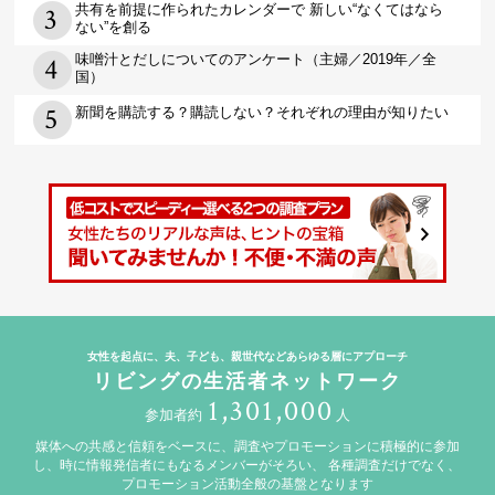
共有を前提に作られたカレンダーで 新しい“なくてはなら
ない”を創る
味噌汁とだしについてのアンケート（主婦／2019年／全
国）
新聞を購読する？購読しない？それぞれの理由が知りたい
女性を起点に、夫、子ども、親世代などあらゆる層にアプローチ
リビングの生活者ネットワーク
1,301,000
参加者約
人
媒体への共感と信頼をベースに、調査やプロモーションに積極的に参加
し、時に情報発信者にもなるメンバーがそろい、
各種調査だけでなく、
プロモーション活動全般の基盤となります