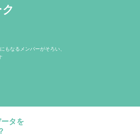
ーク
にもなるメンバーがそろい、
す
データを
？