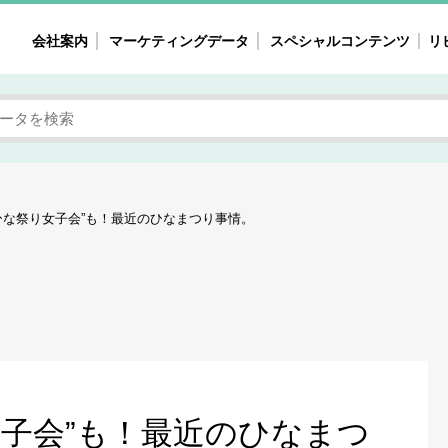
会社案内
マーケティングデータ
スペシャルコンテンツ
リ
女性の気持ちと消費がリアルに見える
注目タ
自主調査レポート
40
素顔と気持ち
働
次にコレ来る!?
母系
ひな祭り女子会”も！最近のひなまつり事情。
不便・不満の声
園
地
女性のマーケットがリアルに見える
暮らしの歳時記と消費
業界インタビュー
女子会”も！最近のひなまつ