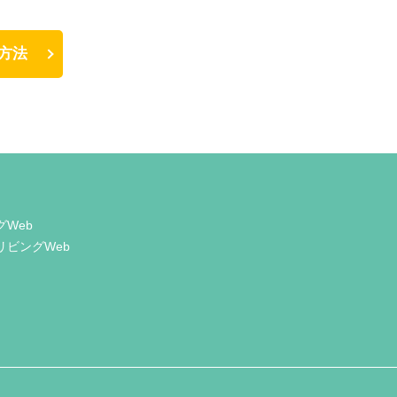
方法
グWeb
リビングWeb