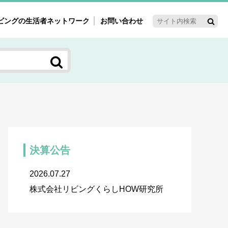
ビングの生活者ネットワーク
お問い合わせ
ーゲット・重点テーマ
'ｓ～60'ｓマーケット研究室
く女性の今とこれから研究室
新3世代消費研究室
ママ研究室
方創生研究室
決算公告
2026.07.27
株式会社リビングくらしHOW研究所