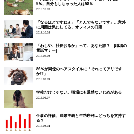
5％。自分もしちゃった人は58％
2018.10.03
「なるほどですねぇ」「とんでもないです」…意外
に周囲は気にしてる、オフィスの口癖
2018.10.02
「わしや、社長おるか」って、あなた誰？ [職場の
電話マナー]
2018.08.06
86％が同僚のヘアスタイルに「それってアリです
か!?」
2018.07.09
学校だけじゃない。職場にも過酷ないじめがある
2018.06.07
仕事の評価、成果主義と年功序列…どっちを支持す
る？
2018.06.04