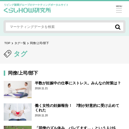
リビング新聞グループのマーケティングポータルサイト
MENU
TOP
タグ一覧
同僚/上司/部下
タグ
同僚/上司/部下
半数が妊娠中の仕事にストレス。みんなの対策は？
2018.11.21
働く女性の妊娠報告！ 7割が好意的に受け止めて
くれた
2018.11.20
「同僚のズル休み、バレてます…」という人は6