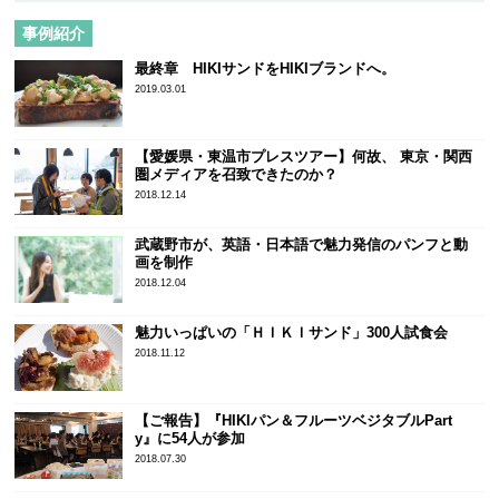
事例紹介
最終章 HIKIサンドをHIKIブランドへ。
2019.03.01
【愛媛県・東温市プレスツアー】何故、 東京・関西
圏メディアを召致できたのか？
2018.12.14
武蔵野市が、英語・日本語で魅力発信のパンフと動
画を制作
2018.12.04
魅力いっぱいの「ＨＩＫＩサンド」300人試食会
2018.11.12
【ご報告】『HIKIパン＆フルーツベジタブルPart
y』に54人が参加
2018.07.30