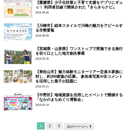
【愛媛県】少子化対策と子育て支援をアプリにギュ
ッ！ 利用者目線で開発された『きらきらナビ』
2018.06.06
【川崎市】絵本スタイルで川崎の魅力をアピールす
る市勢要覧
2018.06.05
【宮城県・山形県】ワンストップで実施できる旅行
を切り口とした地方創生事業
2018.05.30
【東松山市】魅力体験モニターツアー定員８家族に
対し、約300家族の応募。 参加者写真や生コメント
を活用した冊子が話題に
2018.05.21
【中野区】地域資源を活用したイベントで開催する
「なかのまちめぐり博覧会」
2018.05.18
1
2
3
次のページへ