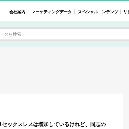
会社案内
マーケティングデータ
スペシャルコンテンツ
リ
女性の気持ちと消費がリアルに見える
注目タ
自主調査レポート
40
素顔と気持ち
働
次にコレ来る!?
母系
不便・不満の声
園
地
女性のマーケットがリアルに見える
暮らしの歳時記と消費
業界インタビュー
りセックスレスは増加しているけれど、同志の