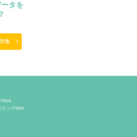
データを
？
方法
グWeb
リビングWeb