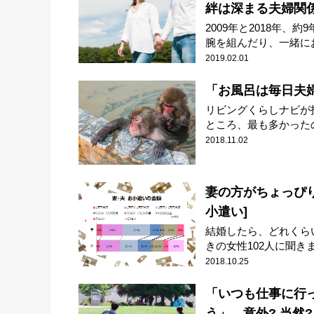
絆は深まる夫婦関
2009年と2018年
腕を組んだり、一緒にお.
2019.02.01
「お風呂は毎日夫婦
リビングくらしナビが
ところ、最も多かったの
2018.11.02
妻の方がちょっぴ
小遣い]
結婚したら、どれくら
きの女性102人に聞きまし
2018.10.25
「いつも仕事に行
う」。意外? 当然