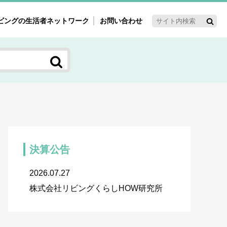
ビングの生活者ネットワーク
お問い合わせ
ーゲット・重点テーマ
'ｓ～60'ｓマーケット研究室
く女性の今とこれから研究室
新3世代消費研究室
ママ研究室
方創生研究室
決算公告
2026.07.27
株式会社リビングくらしHOW研究所