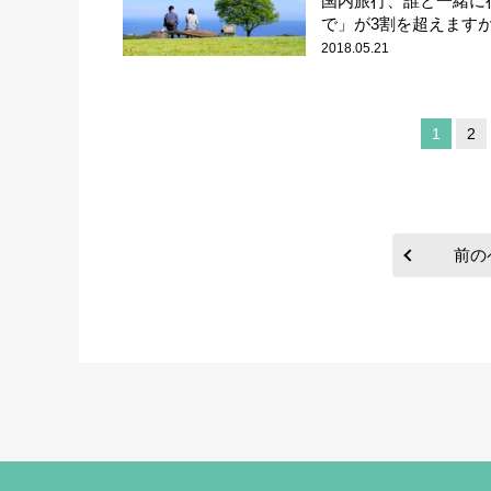
国内旅行、誰と一緒に
で」が3割を超えますが、
2018.05.21
1
2
前の