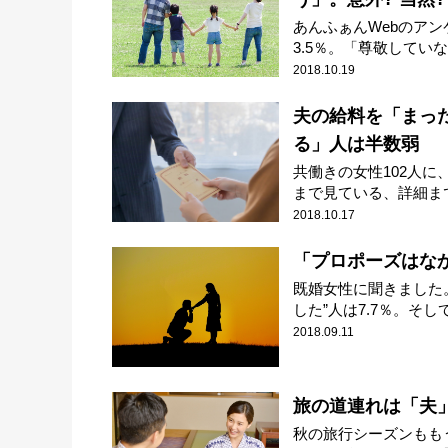
あんふぁんWebのア
3.5％。「尊敬していない
2018.10.19
夫の給料を「まっ
る」人は半数弱
共働きの女性102人
まで見ている、詳細まで
2018.10.17
「プロポーズはなか
既婚女性に聞きました
した”人は7.7％。そして.
2018.09.11
旅の道連れは「夫」
秋の旅行シーズンもも