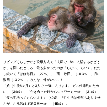
リビングくらしナビが投票方式で「夫婦で一緒に入浴するかどう
か」を聞いたところ、最も多かったのは「しない」で37％。ただ
し続いて「ほぼ毎日」（27％）、「週に数回」（18.3％）、月に
数回（13.2％）。みんな、仲がいい～！
「娘（生後8ヶ月）と3人で 一気に入ります。 ガス代節約のため
に」（34歳）、「付き合った時からシャワーも一緒」（31歳）、
「髪の毛洗ってもらいます」（42歳、「性生活は何年もありませ
んが、お風呂はほぼ毎日一緒」 （45歳） 。