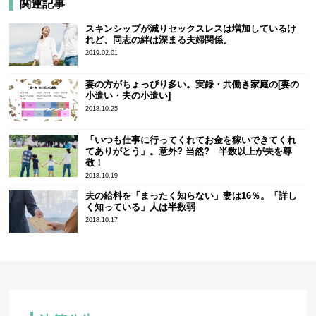
関連記事
スキンシップが減りセックスレスは増加しているけ
れど、同志の絆は深まる夫婦関係。
2019.02.01
妻の方がちょっぴり多い。実録・共働き家庭の[妻の
小遣い・夫の小遣い]
2018.10.25
「いつも仕事に行ってくれてお金を稼いできてくれ
てありがとう」。意外? 当然? 半数以上が夫を尊
敬！
2018.10.19
夫の給料を「まったく知らない」妻は16％。「詳し
く知っている」人は半数弱
2018.10.17