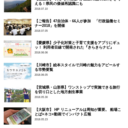
える！県民の価値再認識にも
2018.07.10
【ご報告】47自治体・66人が参加 「行政協働セミ
ナー2018」を開催
2018.07.05
【愛媛県】少子化対策と子育て支援をアプリにギュ
ッ！ 利用者目線で開発された『きらきらナビ』
2018.06.06
【川崎市】絵本スタイルで川崎の魅力をアピールす
る市勢要覧
2018.06.05
【宮城県・山形県】ワンストップで実施できる旅行
を切り口とした地方創生事業
2018.05.30
【大阪市】 HP リニューアルは周知が重要。 船場こ
とば×ネコ×動画でインパクト広報
2018.05.23