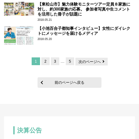
【東松山市】魅力体験モニターツアー定員８家族に
対し、約300家族の応募。 参加者写真や生コメント
を活用した冊子が話題に
2018.05.21
【小池百合子都知事インタビュー】女性にダイレク
トにメッセージを届けるメディア
2018.05.20
…
1
2
3
5
次のページへ
前のページへ戻る
決算公告