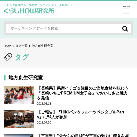
リビング新聞グループのマーケティングポータルサイト
MENU
TOP
タグ一覧
地方創生研究室
タグ
地方創生研究室
【長崎県】県産イチゴ＆注目のご当地食材を味わう
「長崎いちごPREMIUM女子会」でおいしさと魅力
を発信
2018.08.13
【ご報告】『HIKIパン＆フルーツベジタブルPart
y』に54人が参加
2018.07.30
【三重県】‟外からの目線”が三重の魅力に輝きを与