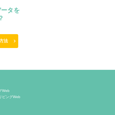
データを
？
方法
グWeb
リビングWeb