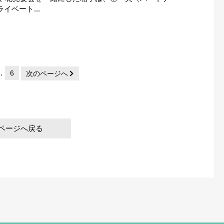
イベート...
…
6
次のページへ
ページへ戻る