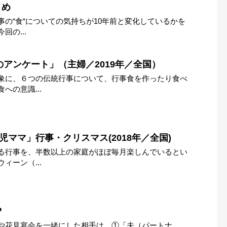
とめ
の“食“についての気持ちが10年前と変化しているかを
の...
アンケート」（主婦／2019年／全国）
に、６つの伝統行事について、行事食を作ったり食べ
への意識...
児ママ」行事・クリスマス(2018年／全国)
る行事を、半数以上の家庭がほぼ毎月楽しんでいるとい
ィーン（...
？
や花見宴会を一緒にした相手は、①「夫（パートナ