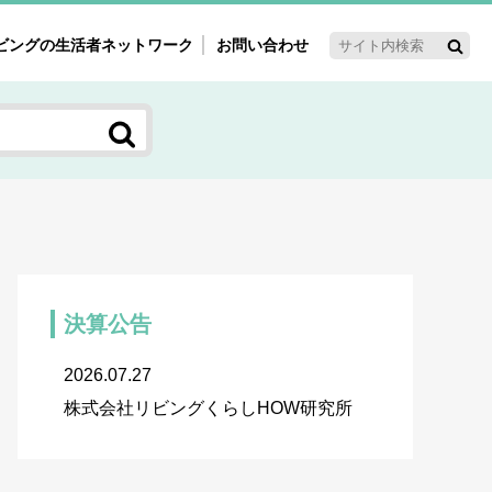
ビングの生活者ネットワーク
お問い合わせ
ーゲット・重点テーマ
'ｓ～60'ｓマーケット研究室
く女性の今とこれから研究室
新3世代消費研究室
ママ研究室
方創生研究室
決算公告
2026.07.27
株式会社リビングくらしHOW研究所