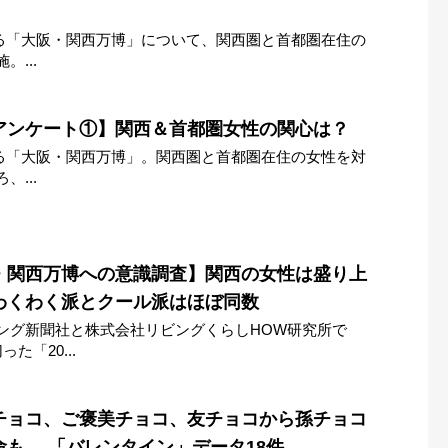
始まる「大阪・関西万博」について、関西圏と首都圏在住の
...
アンケート①】関西＆首都圏女性の関心は？
始まる「大阪・関西万博」。関西圏と首都圏在住の女性を対
...
・関西万博への意識調査】関西の女性は盛り上
わくわく派とクール派はほぼ同数
ング新聞社と株式会社リビングくらしHOW研究所で
た「20...
チョコ、ご褒美チョコ、友チョコから孫チョコ
も… 「バレンタイン」データ18件