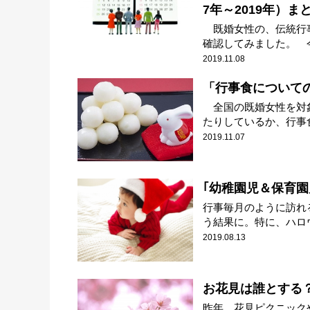
7年～2019年）ま
既婚女性の、伝統行事
確認してみました。 今回
2019.11.08
「行事食についての
全国の既婚女性を対象
たりしているか、行事食
2019.11.07
｢幼稚園児＆保育園
行事毎月のように訪れ
う結果に。特に、ハロウ
2019.08.13
お花見は誰とする
昨年、花見ピクニック