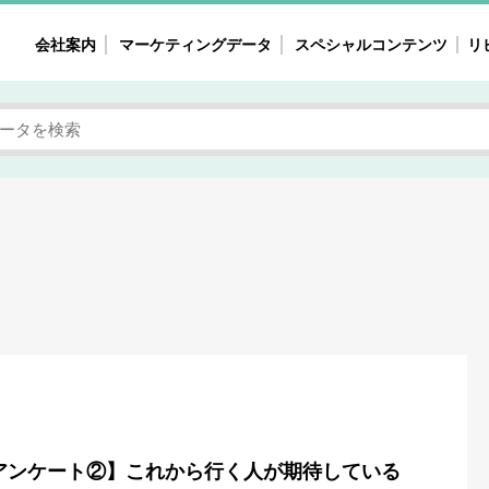
会社案内
マーケティングデータ
スペシャルコンテンツ
リ
女性の気持ちと消費がリアルに見える
注目タ
自主調査レポート
40
素顔と気持ち
働
次にコレ来る!?
母系
不便・不満の声
園
地
女性のマーケットがリアルに見える
暮らしの歳時記と消費
業界インタビュー
アンケート②】これから行く人が期待している