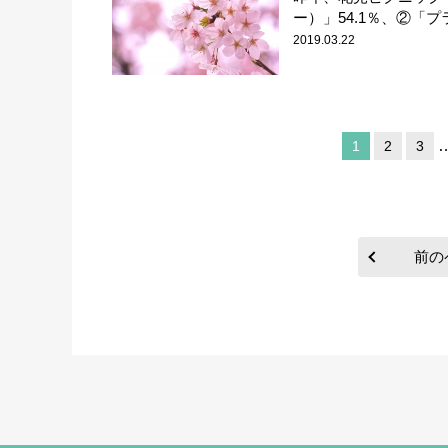
ー）」54.1％、②「プラ
2019.03.22
1
2
3
前の