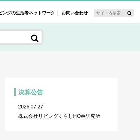
ビングの生活者ネットワーク
お問い合わせ
ーゲット・重点テーマ
'ｓ～60'ｓマーケット研究室
く女性の今とこれから研究室
新3世代消費研究室
ママ研究室
方創生研究室
決算公告
2026.07.27
株式会社リビングくらしHOW研究所