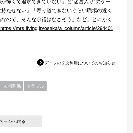
が怖くて追求できていない」と“迷宮入り”のケー
は持たせない」「寄り道できないぐらい職場の近く
当なので、そんな余裕はなさそう」など。とにかく
b
https://mrs.living.jp/osaka/a_column/article/294401
データの２次利用についてのお知らせ
・人間関係
トラブル
ページへ戻る