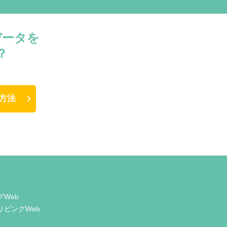
データを
？
方法
グWeb
リビングWeb