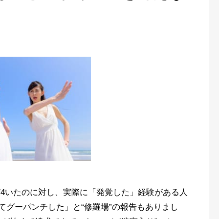
/4いたのに対し、実際に「発覚した」経験がある人
てグーパンチした」と“修羅場”の報告もありまし