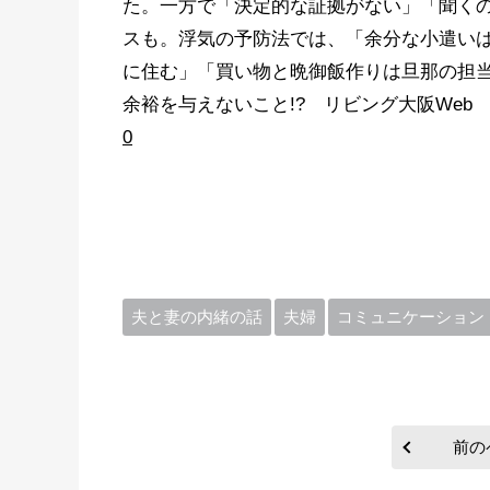
た。一方で「決定的な証拠がない」「聞くの
スも。浮気の予防法では、「余分な小遣い
に住む」「買い物と晩御飯作りは旦那の担
余裕を与えないこと!? リビング大阪We
0
夫と妻の内緒の話
夫婦
コミュニケーション
前の