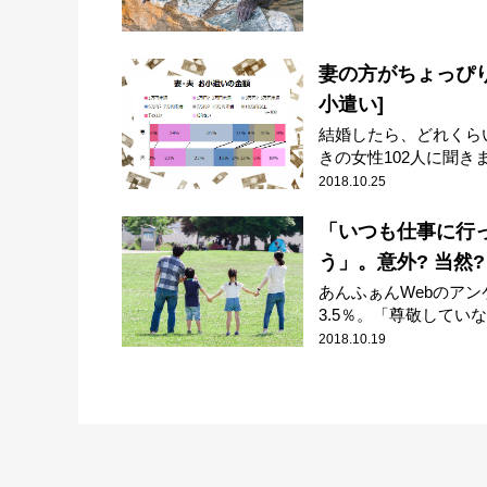
妻の方がちょっぴ
小遣い]
結婚したら、どれくら
きの女性102人に聞きまし
2018.10.25
「いつも仕事に行
う」。意外? 当然
あんふぁんWebのア
3.5％。「尊敬していない
2018.10.19