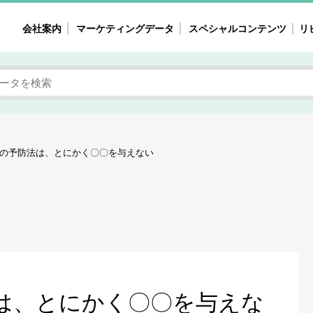
会社案内
マーケティングデータ
スペシャルコンテンツ
リ
女性の気持ちと消費がリアルに見える
注目タ
自主調査レポート
40
素顔と気持ち
働
次にコレ来る!?
母系
の予防法は、とにかく〇〇を与えない
不便・不満の声
園
地
女性のマーケットがリアルに見える
暮らしの歳時記と消費
業界インタビュー
は、とにかく〇〇を与えな