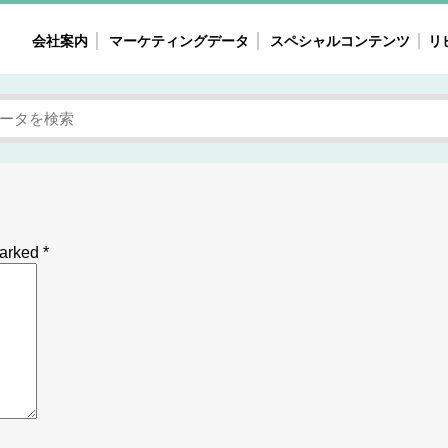
会社案内
マーケティングデータ
スペシャルコンテンツ
リ
女性の気持ちと消費がリアルに見える
注目タ
自主調査レポート
40
素顔と気持ち
働
次にコレ来る!?
母系
不便・不満の声
園
marked
*
地
女性のマーケットがリアルに見える
暮らしの歳時記と消費
業界インタビュー