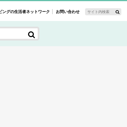
ビングの生活者ネットワーク
お問い合わせ
ーゲット・重点テーマ
'ｓ～60'ｓマーケット研究室
く女性の今とこれから研究室
新3世代消費研究室
ママ研究室
方創生研究室