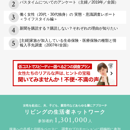
バスタイムについてのアンケート（主婦／2019年／全国）
働く女性（20代・30代独身）の 実態・意識調査レポート
＜ライフスタイル編＞
新聞を購読する？購読しない？それぞれの理由が知りたい
[主婦]家族が加入している生命保険・医療保険の種類と情
報入手先調査（2007年/全国）
女性を起点に、夫、子ども、親世代などあらゆる層にアプローチ
リビングの生活者ネットワーク
1,301,000
参加者約
人
媒体への共感と信頼をベースに、調査やプロモーションに積極的に参加