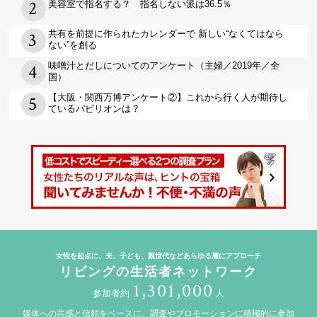
美容室で指名する？ 指名しない派は36.5％
共有を前提に作られたカレンダーで 新しい“なくてはなら
ない”を創る
味噌汁とだしについてのアンケート（主婦／2019年／全
国）
【大阪・関西万博アンケート②】これから行く人が期待し
ているパビリオンは？
女性を起点に、夫、子ども、親世代などあらゆる層にアプローチ
リビングの生活者ネットワーク
1,301,000
参加者約
人
媒体への共感と信頼をベースに、調査やプロモーションに積極的に参加