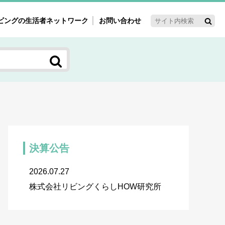
ビングの生活者ネットワーク
お問い合わせ
ーゲット・重点テーマ
'ｓ～60'ｓマーケット研究室
く女性の今とこれから研究室
新3世代消費研究室
ママ研究室
方創生研究室
決算公告
2026.07.27
株式会社リビングくらしHOW研究所