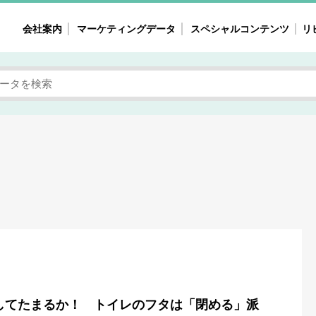
会社案内
マーケティングデータ
スペシャルコンテンツ
リ
女性の気持ちと消費がリアルに見える
注目タ
自主調査レポート
40
素顔と気持ち
働
次にコレ来る!?
母系
不便・不満の声
園
地
女性のマーケットがリアルに見える
暮らしの歳時記と消費
業界インタビュー
してたまるか！ トイレのフタは「閉める」派