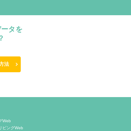
データを
？
方法
グWeb
リビングWeb