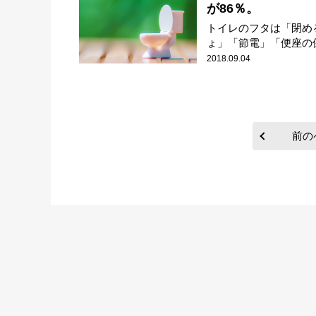
が86％。
トイレのフタは「閉め
ょ」「節電」「便座の保
2018.09.04
前の