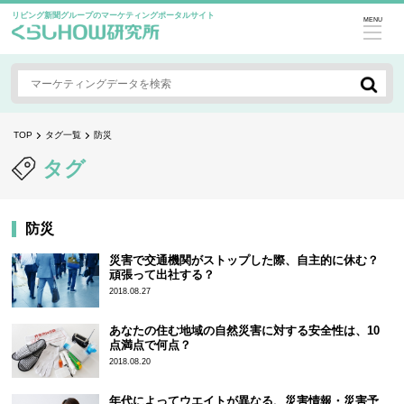
リビング新聞グループのマーケティングポータルサイト
MENU
TOP
タグ一覧
防災
タグ
防災
災害で交通機関がストップした際、自主的に休む？
頑張って出社する？
2018.08.27
あなたの住む地域の自然災害に対する安全性は、10
点満点で何点？
2018.08.20
年代によってウエイトが異なる、災害情報・災害予