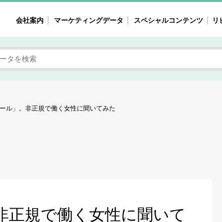
会社案内
マーケティングデータ
スペシャルコンテンツ
リ
女性の気持ちと消費がリアルに見える
注目タ
自主調査レポート
40
素顔と気持ち
働
次にコレ来る!?
母系
ール」。非正規で働く女性に聞いてみた
不便・不満の声
園
地
女性のマーケットがリアルに見える
暮らしの歳時記と消費
業界インタビュー
非正規で働く女性に聞いて