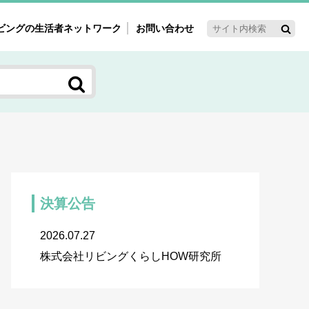
ビングの生活者ネットワーク
お問い合わせ
ーゲット・重点テーマ
'ｓ～60'ｓマーケット研究室
く女性の今とこれから研究室
新3世代消費研究室
ママ研究室
方創生研究室
決算公告
2026.07.27
株式会社リビングくらしHOW研究所