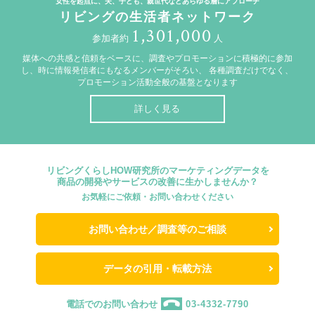
女性を起点に、夫、子ども、親世代などあらゆる層にアプローチ
リビングの生活者ネットワーク
1,301,000
参加者約
人
媒体への共感と信頼をベースに、調査やプロモーションに積極的に参加
し、時に情報発信者にもなるメンバーがそろい、
各種調査だけでなく、
プロモーション活動全般の基盤となります
詳しく見る
リビングくらしHOW研究所のマーケティングデータを
商品の開発やサービスの改善に生かしませんか？
お気軽にご依頼・お問い合わせください
お問い合わせ／調査等のご相談
データの引用・転載方法
電話でのお問い合わせ
03-4332-7790