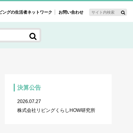
ビングの生活者ネットワーク
お問い合わせ
ーゲット・重点テーマ
'ｓ～60'ｓマーケット研究室
く女性の今とこれから研究室
新3世代消費研究室
ママ研究室
方創生研究室
決算公告
2026.07.27
株式会社リビングくらしHOW研究所