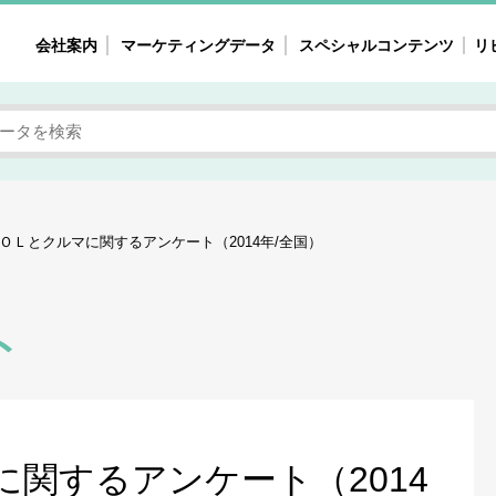
会社案内
マーケティングデータ
スペシャルコンテンツ
リ
女性の気持ちと消費がリアルに見える
注目タ
自主調査レポート
40
素顔と気持ち
働
次にコレ来る!?
母系
ＯＬとクルマに関するアンケート（2014年/全国）
不便・不満の声
園
地
ト
女性のマーケットがリアルに見える
暮らしの歳時記と消費
業界インタビュー
関するアンケート（2014