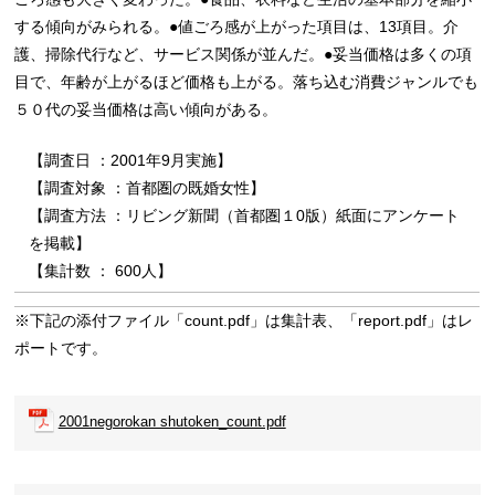
する傾向がみられる。●値ごろ感が上がった項目は、13項目。介
護、掃除代行など、サービス関係が並んだ。●妥当価格は多くの項
目で、年齢が上がるほど価格も上がる。落ち込む消費ジャンルでも
５０代の妥当価格は高い傾向がある。
【調査日 ：2001年9月実施】
【調査対象 ：首都圏の既婚女性】
【調査方法 ：リビング新聞（首都圏１0版）紙面にアンケート
を掲載】
【集計数 ： 600人】
※下記の添付ファイル「count.pdf」は集計表、「report.pdf」はレ
ポートです。
2001negorokan shutoken_count.pdf