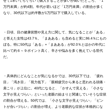
せて1本いくらぐらいで購入することが多いか聞いたところ、「1
万円未満」が約4割。年代が若いほど「1万円未満」の割合が多く
なり、30代以下は約半数が1万円以下で購入している。
・日頃、目の健康状態や見え方に関して、気になることが「ある」
と答えた女性は43.7％。「まあある」も含めると実に86.4％にもの
ぼる。特に50代は「ある」+「まあある」が92.0％とほかの年代に
比べて約６～９ポイント高く、辛さや悩みを多く抱えている世代
だ。
・具体的にどんなことが気になるかでは、30代以下では、「疲れ
目」「渇き目」「視力低下」「眼精疲労から来ると思われる頭痛・
肩こり」が上位に。40代になると、「かすんで見える」「小さな
文字が見えづらい」といった老眼の始まりと関連していそうな症状
の割合が増える。50代では、「小さな文字が見えづらい」「ピン
トが合いづらい」の割合が増え、より老眼的な症状が本格的にな