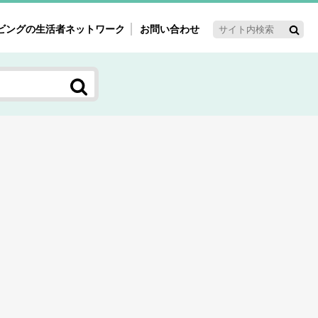
ビングの生活者ネットワーク
お問い合わせ
ーゲット・重点テーマ
'ｓ～60'ｓマーケット研究室
く女性の今とこれから研究室
新3世代消費研究室
ママ研究室
方創生研究室