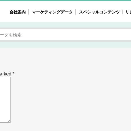
会社案内
マーケティングデータ
スペシャルコンテンツ
リ
女性の気持ちと消費がリアルに見える
注目タ
自主調査レポート
40
素顔と気持ち
働
次にコレ来る!?
母系
不便・不満の声
園
marked
*
地
女性のマーケットがリアルに見える
暮らしの歳時記と消費
業界インタビュー