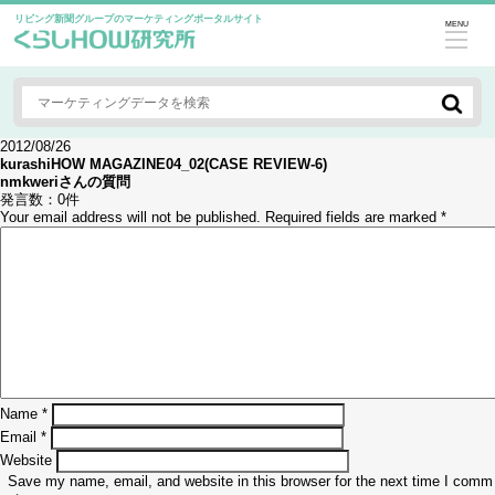
リビング新聞グループのマーケティングポータルサイト
MENU
2012/08/26
kurashiHOW MAGAZINE04_02(CASE REVIEW-6)
nmkweri
さんの質問
発言数：
0件
Your email address will not be published.
Required fields are marked
*
Name
*
Email
*
Website
Save my name, email, and website in this browser for the next time I comm