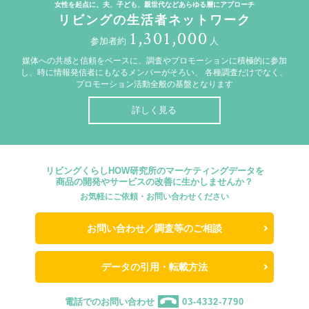
女性を起点に、夫、子ども、親世代などあらゆる層にアプローチ
リビングの生活者ネットワーク
1,301,000
参加者約
人
媒体への共感と信頼をベースに、調査やプロモーションに積極的に参加
し、時に情報発信者にもなるメンバーがそろい、
各種調査だけでなく、
プロモーション活動全般の基盤となります
詳しく見る
リビングくらしHOW研究所のマーケティングデータを
商品の開発やサービスの改善に生かしませんか？
お気軽にご依頼・お問い合わせください
お問い合わせ／調査等のご相談
データの引用・転載方法
電話でのお問い合わせ
03-4332-7790