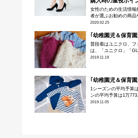
購入時の重視ポイ
女性のための生活情報
者が選ぶお勧めの商品や
2020.02.25
｢幼稚園児＆保育園児
普段着はユニクロ、フォ
は、「ユニクロ」「GU」
2019.11.19
｢幼稚園児＆保育園
1シーズンの平均予算は
ンの平均予算は1万773..
2019.11.05