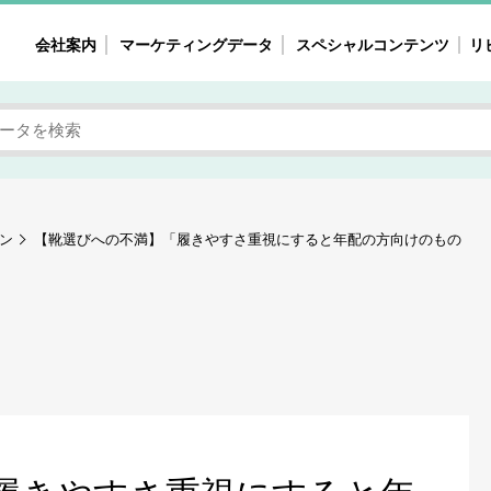
会社案内
マーケティングデータ
スペシャルコンテンツ
リ
女性の気持ちと消費がリアルに見える
注目タ
自主調査レポート
40
素顔と気持ち
働
次にコレ来る!?
母系
ン
【靴選びへの不満】「履きやすさ重視にすると年配の方向けのもの
不便・不満の声
園
地
女性のマーケットがリアルに見える
暮らしの歳時記と消費
業界インタビュー