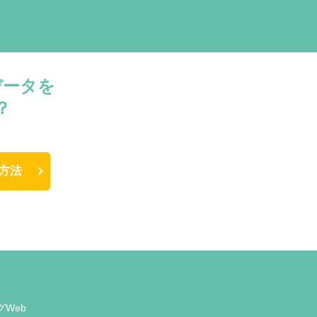
データを
？
方法
グWeb