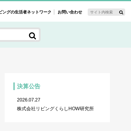
ビングの生活者ネットワーク
お問い合わせ
ーゲット・重点テーマ
'ｓ～60'ｓマーケット研究室
く女性の今とこれから研究室
新3世代消費研究室
ママ研究室
方創生研究室
決算公告
2026.07.27
株式会社リビングくらしHOW研究所