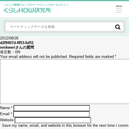
リビング新聞グループのマーケティングポータルサイト
MENU
2012/08/26
d2f9407d-f853-6d51
nmkweri
さんの質問
発言数：
0件
Your email address will not be published.
Required fields are marked
*
Name
*
Email
*
Website
Save my name, email, and website in this browser for the next time I comm