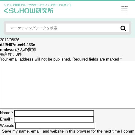
リビング新聞グループのマーケティングポータルサイト
MENU
2012/08/26
d2f9407d-cef4-433c
nmkweri
さんの質問
発言数：
0件
Your email address will not be published.
Required fields are marked
*
Name
*
Email
*
Website
Save my name, email, and website in this browser for the next time I comm