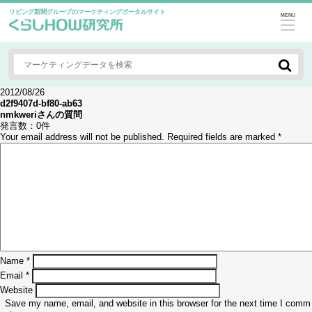
リビング新聞グループのマーケティングポータルサイト
MENU
2012/08/26
d2f9407d-bf80-ab63
nmkweri
さんの質問
発言数：
0件
Your email address will not be published.
Required fields are marked
*
Name
*
Email
*
Website
Save my name, email, and website in this browser for the next time I comm