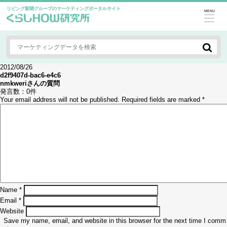
リビング新聞グループのマーケティングポータルサイト
MENU
2012/08/26
d2f9407d-bac6-e4c6
nmkweri
さんの質問
発言数：
0件
Your email address will not be published.
Required fields are marked
*
Name
*
Email
*
Website
Save my name, email, and website in this browser for the next time I comm