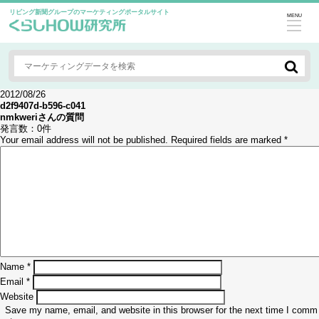
リビング新聞グループのマーケティングポータルサイト
MENU
2012/08/26
d2f9407d-b596-c041
nmkweri
さんの質問
発言数：
0件
Your email address will not be published.
Required fields are marked
*
Name
*
Email
*
Website
Save my name, email, and website in this browser for the next time I comm