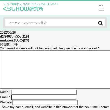
リビング新聞グループのマーケティングポータルサイト
MENU
2012/08/26
d2f9407d-a55e-2191
nmkweri
さんの質問
発言数：
0件
Your email address will not be published.
Required fields are marked
*
Name
*
Email
*
Website
Save my name, email, and website in this browser for the next time I comm