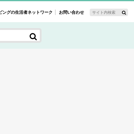
ビングの生活者ネットワーク
お問い合わせ
ーゲット・重点テーマ
'ｓ～60'ｓマーケット研究室
く女性の今とこれから研究室
新3世代消費研究室
ママ研究室
方創生研究室