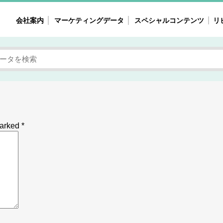
会社案内
マーケティングデータ
スペシャルコンテンツ
リ
女性の気持ちと消費がリアルに見える
注目タ
自主調査レポート
40
素顔と気持ち
働
次にコレ来る!?
母系
不便・不満の声
園
marked
*
地
女性のマーケットがリアルに見える
暮らしの歳時記と消費
業界インタビュー