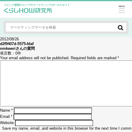
リビング新聞グループのマーケティングポータルサイト
MENU
2012/08/26
d2f9407d-5575-fdaf
nmkweri
さんの質問
発言数：
0件
Your email address will not be published.
Required fields are marked
*
Name
*
Email
*
Website
Save my name, email, and website in this browser for the next time I comm