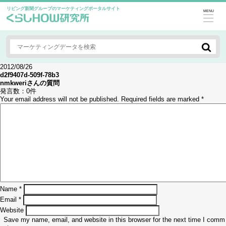
リビング新聞グループのマーケティングポータルサイト
MENU
2012/08/26
d2f9407d-509f-78b3
nmkweri
さんの質問
発言数：
0件
Your email address will not be published.
Required fields are marked
*
Name
*
Email
*
Website
Save my name, email, and website in this browser for the next time I comm