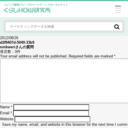
リビング新聞グループのマーケティングポータルサイト
MENU
2012/08/26
d2f9407d-5040-33b9
nmkweri
さんの質問
発言数：
0件
Your email address will not be published.
Required fields are marked
*
Name
*
Email
*
Website
Save my name, email, and website in this browser for the next time I comm