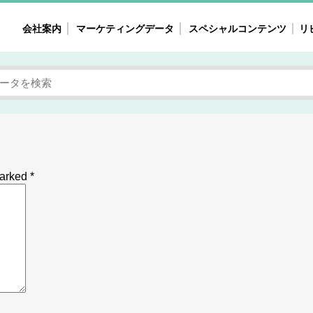
会社案内
マーケティングデータ
スペシャルコンテンツ
リ
女性の気持ちと消費がリアルに見える
注目タ
自主調査レポート
40
素顔と気持ち
働
次にコレ来る!?
母系
不便・不満の声
園
marked
*
地
女性のマーケットがリアルに見える
暮らしの歳時記と消費
業界インタビュー