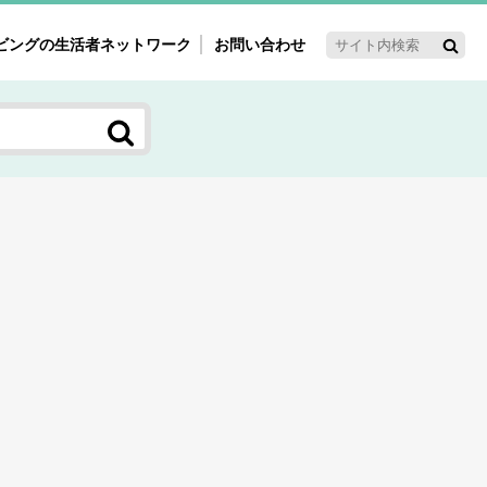
ビングの生活者ネットワーク
お問い合わせ
ーゲット・重点テーマ
'ｓ～60'ｓマーケット研究室
く女性の今とこれから研究室
新3世代消費研究室
ママ研究室
方創生研究室