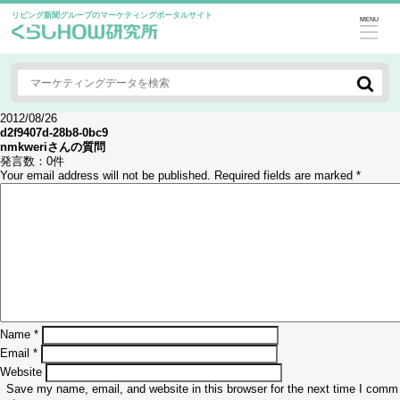
リビング新聞グループのマーケティングポータルサイト
MENU
2012/08/26
d2f9407d-28b8-0bc9
nmkweri
さんの質問
発言数：
0件
Your email address will not be published.
Required fields are marked
*
Name
*
Email
*
Website
Save my name, email, and website in this browser for the next time I comm