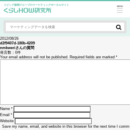
リビング新聞グループのマーケティングポータルサイト
MENU
2012/08/26
d2f9407d-180b-4209
nmkweri
さんの質問
発言数：
0件
Your email address will not be published.
Required fields are marked
*
Name
*
Email
*
Website
Save my name, email, and website in this browser for the next time I comm