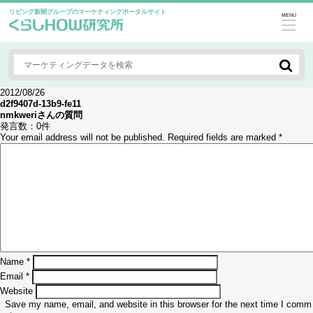
リビング新聞グループのマーケティングポータルサイト
MENU
2012/08/26
d2f9407d-13b9-fe11
nmkweri
さんの質問
発言数：
0件
Your email address will not be published.
Required fields are marked
*
Name
*
Email
*
Website
Save my name, email, and website in this browser for the next time I comm